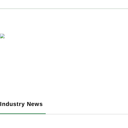
Ingenious Article, Xingye Create
Language >
Chinese
-
English
NEWS CENTER
Industry News