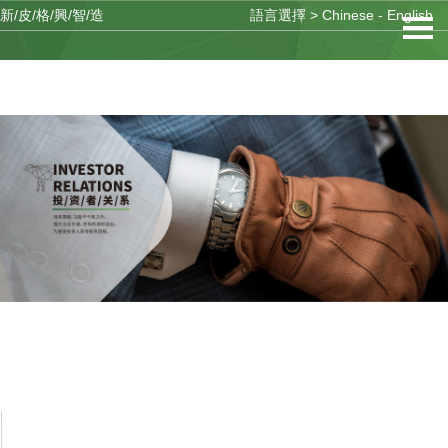
新/皮/格/興/智/造
語言選擇 >
Chinese
-
English