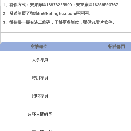
1、聯係方式：安海廠區18876225800；安東廠區18259593767
2、發送簡曆至郵箱hr@ketinghua.com。
3、微信掃一掃右邊二維碼，了解更多崗位，聯係91看片软件。
空缺職位
招聘部門
人事專員
培訓專員
招聘專員
皮坯車間組長