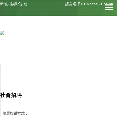
新/皮/格/興/智/造
語言選擇 >
Chinese
-
English
人才招聘
RECRUITMENT
社會招聘
簡曆投遞方式：