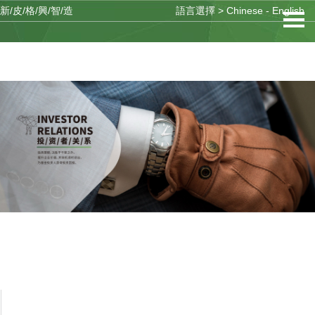
新/皮/格/興/智/造
語言選擇 >
Chinese
-
English