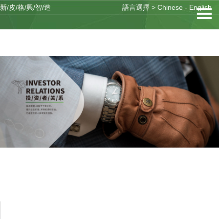
新/皮/格/興/智/造
語言選擇 >
Chinese
-
English