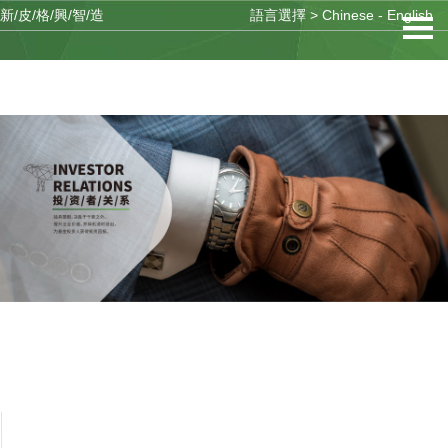
新/皮/格/興/智/造
語言選擇 >
Chinese
-
English